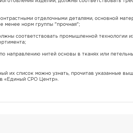
изготовления изделий, должны соответствовать тре
 контрастными отделочными деталями, основной мат
е менее норм группы "прочная";
олжны соответствовать промышленной технологии и
ортимента;
по направлению нитей основы в тканях или петельн
ный их список можно узнать, прочитав указанные вы
в «Единый СРО Центр».