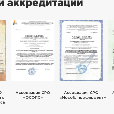
и аккредитации
О
Ассоциация СРО
Ассоциация СРО
го
«ОСОПС»
«Мособлпрофпроект»
еса