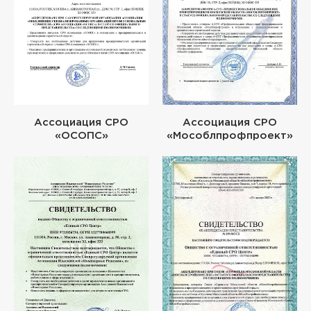
Ассоциация СРО
Ассоциация СРО
«ОСОПС»
«Мособлпрофпроект»