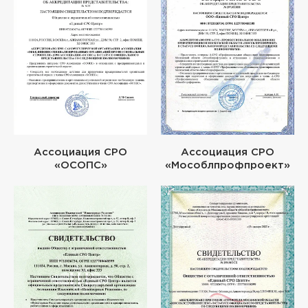
Ассоциация СРО
Ассоциация СРО
«ОСОПС»
«Мособлпрофпроект»