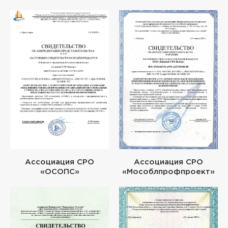
Ассоциация СРО
Ассоциация СРО
«ОСОПС»
«Мособлпрофпроект»