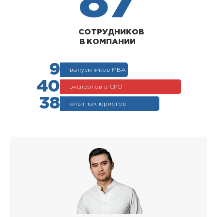
87
СОТРУДНИКОВ
В КОМПАНИИ
9
выпускников МВА
40
экспертов в СРО
38
опытных юристов