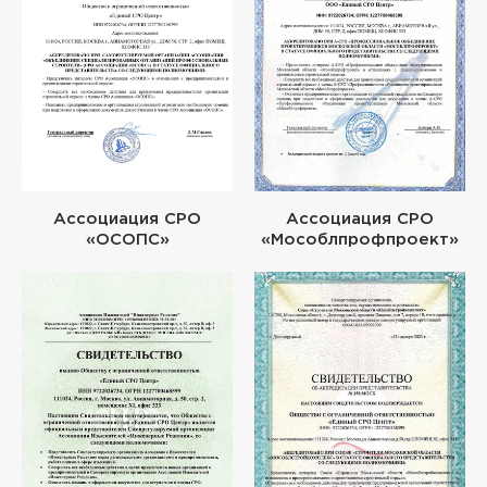
Ассоциация СРО
Ассоциация СРО
«ОСОПС»
«Мособлпрофпроект»