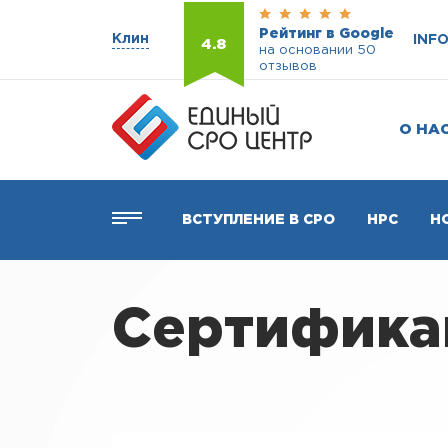
Рейтинг в Google
Клин
INF
4.8
на основании 50
отзывов
О НА
ВСТУПЛЕНИЕ В СРО
НРС
Н
Сертификац