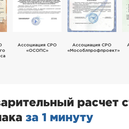
О
Ассоциация СРО
Ассоциация СРО
го
«ОСОПС»
«Мособлпрофпроект»
еса
арительный расчет 
лака
за 1 минуту