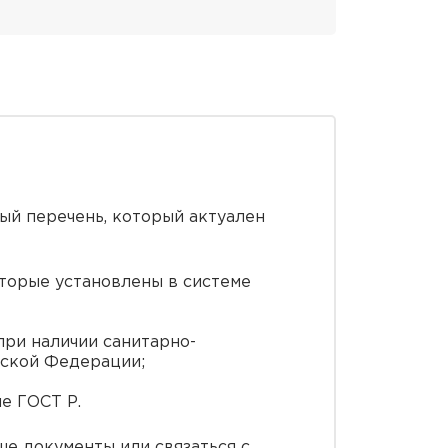
ный перечень, который актуален
торые установлены в системе
при наличии санитарно-
йской Федерации;
е ГОСТ Р.
ше документы или связаться с