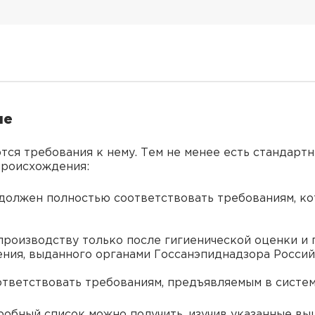
не
ются требования к нему. Тем не менее есть стандарт
 происхождения:
должен полностью соответствовать требованиям, ко
производству только после гигиенической оценки и 
ения, выданного органами Госсанэпиднадзора Росси
тветствовать требованиям, предъявляемым в систем
робный список можно получить, изучив указанные вы