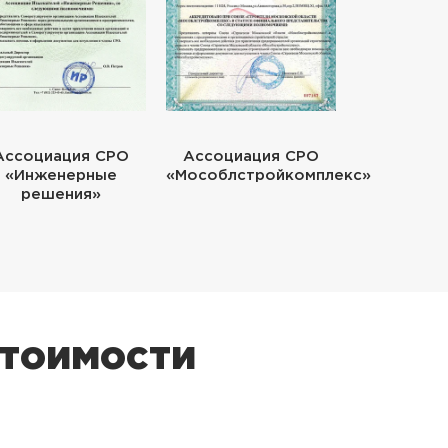
Ассоциация СРО
Ассоциация СРО
«Инженерные
«Мособлстройкомплекс»
решения»
стоимости