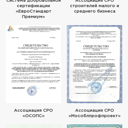
Система добровольной
Ассоциация СРО
сертификации
строителей малого и
«ЕвроСтандарт
среднего бизнеса
Премиум»
Ассоциация СРО
Ассоциация СРО
«ОСОПС»
«Мособлпрофпроект»