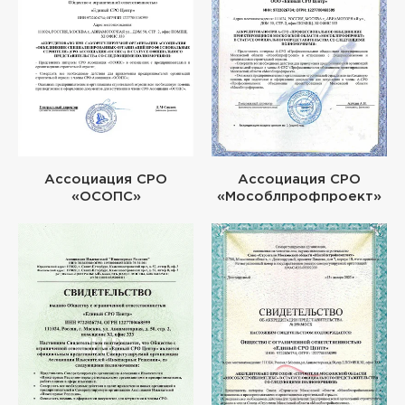
Ассоциация СРО
Ассоциация СРО
«ОСОПС»
«Мособлпрофпроект»