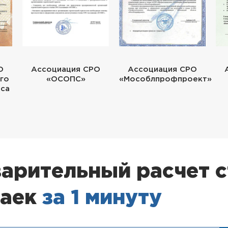
О
Ассоциация СРО
Ассоциация СРО
го
«ОСОПС»
«Мособлпрофпроект»
еса
арительный расчет 
гаек
за 1 минуту