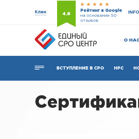
Рейтинг в Google
Клин
INF
4.8
на основании 50
отзывов
О НА
ВСТУПЛЕНИЕ В СРО
НРС
Н
Сертификац