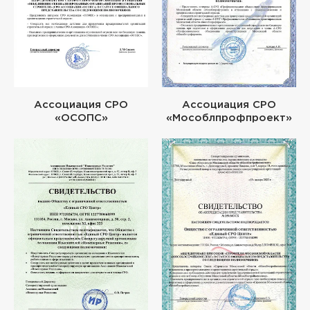
Ассоциация СРО
Ассоциация СРО
«ОСОПС»
«Мособлпрофпроект»