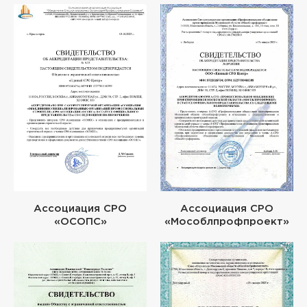
Ассоциация СРО
Ассоциация СРО
«ОСОПС»
«Мособлпрофпроект»