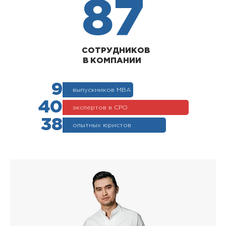
87
СОТРУДНИКОВ
В КОМПАНИИ
9
выпускников МВА
40
экспертов в СРО
38
опытных юристов