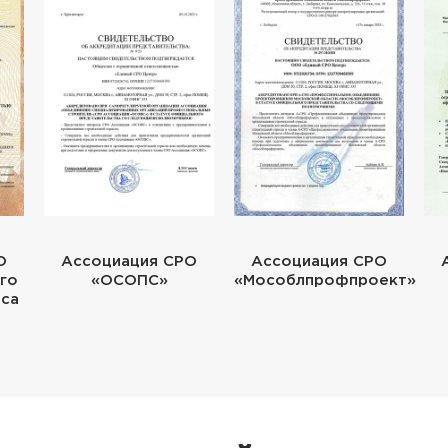
О
Ассоциация СРО
Ассоциация СРО
го
«ОСОПС»
«Мособлпрофпроект»
еса