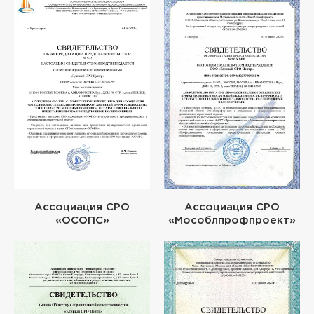
Ассоциация СРО
Ассоциация СРО
«ОСОПС»
«Мособлпрофпроект»