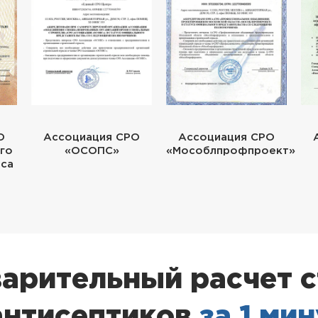
О
Ассоциация СРО
Ассоциация СРО
го
«ОСОПС»
«Мособлпрофпроект»
еса
арительный расчет 
антисептиков
за 1 ми