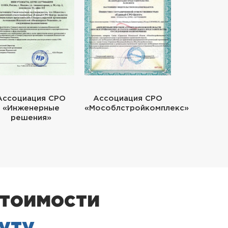
Ассоциация СРО
Ассоциация СРО
«Инженерные
«Мособлстройкомплекс»
решения»
стоимости
нуту