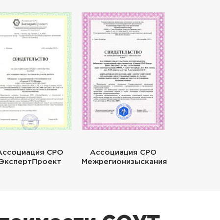
Ассоциация СРО
Ассоциация СРО
ЭкспертПроект
Межрегионизыскания