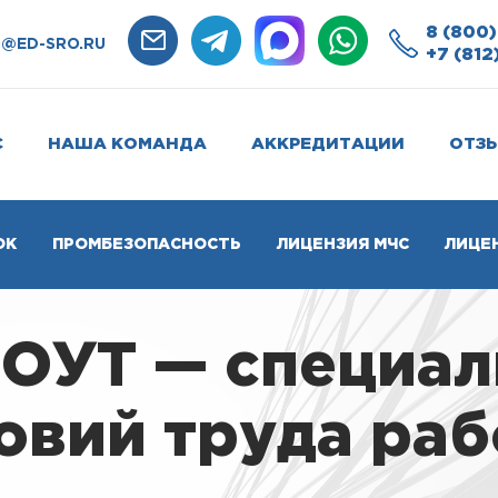
8 (800)
O@ED-SRO.RU
+7 (812
С
НАША КОМАНДА
АККРЕДИТАЦИИ
ОТЗ
ОК
ПРОМБЕЗОПАСНОСТЬ
ЛИЦЕНЗИЯ МЧС
ЛИЦЕ
СОУТ — специа
овий труда раб