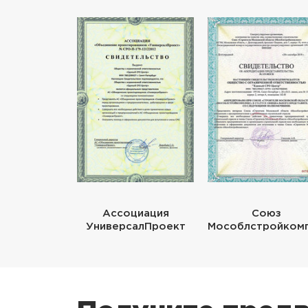
Ассоциация
Союз
УниверсалПроект
Мособлстройком