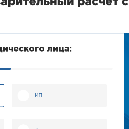
варительный расчет 
ического лица:
ИП