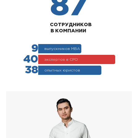
87
СОТРУДНИКОВ
В КОМПАНИИ
9
выпускников МВА
40
экспертов в СРО
38
опытных юристов