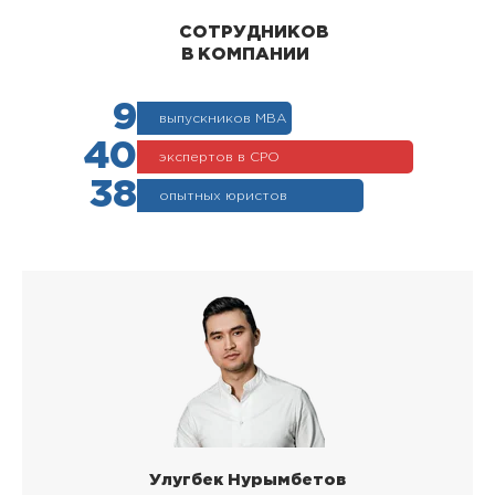
СОТРУДНИКОВ
В КОМПАНИИ
9
выпускников МВА
40
экспертов в СРО
38
опытных юристов
Улугбек Нурымбетов