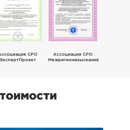
Ассоциация СРО
Ассоциация СРО
ЭкспертПроект
Межрегионизыскания
стоимости