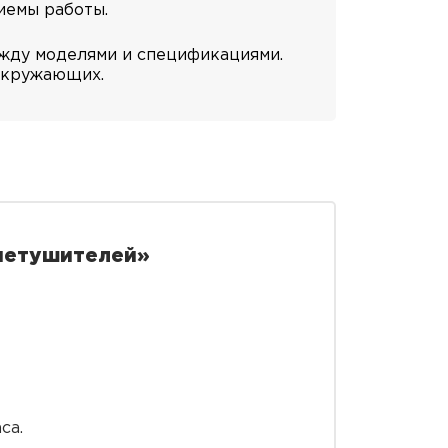
иемы работы.
ежду моделями и спецификациями.
 окружающих.
нетушителей»
са.