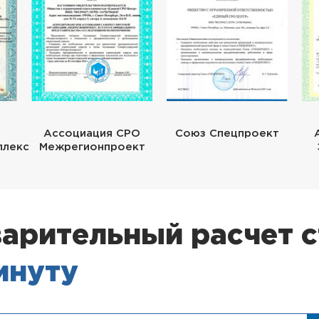
Ассоциация СРО
Союз Спецпроект
плекс
Межрегионпроект
арительный расчет 
минуту