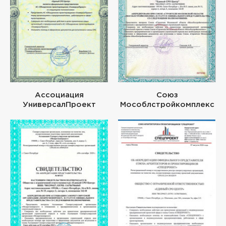
Ассоциация
Союз
УниверсалПроект
Мособлстройкомплекс