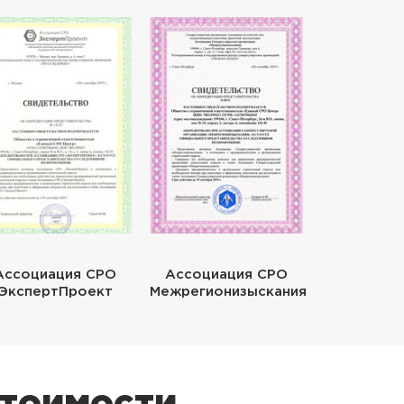
Ассоциация СРО
Ассоциация СРО
ЭкспертПроект
Межрегионизыскания