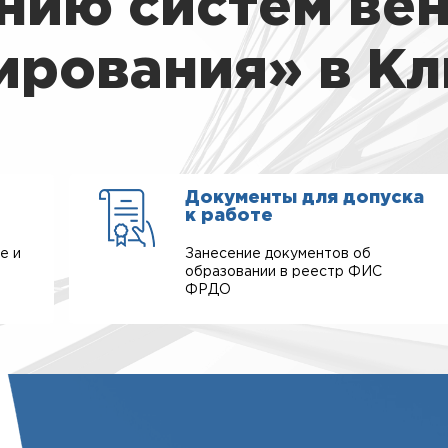
нию систем вен
ирования» в Кл
Документы для допуска
к работе
е и
Занесение документов об
образовании в реестр ФИС
ФРДО