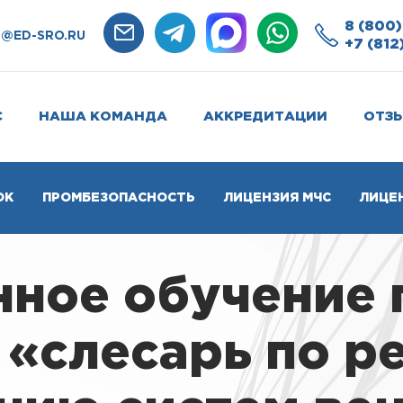
8 (800)
O@ED-SRO.RU
+7 (812
С
НАША КОМАНДА
АККРЕДИТАЦИИ
ОТЗ
ОК
ПРОМБЕЗОПАСНОСТЬ
ЛИЦЕНЗИЯ МЧС
ЛИЦЕ
нное обучение 
«слесарь по р