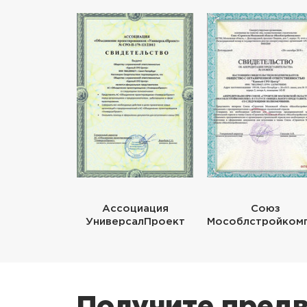
Ассоциация
Союз
УниверсалПроект
Мособлстройком