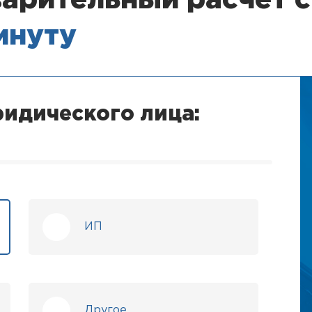
арительный расчет 
минуту
идического лица:
ИП
Другое