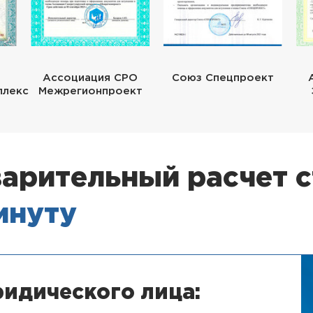
Ассоциация СРО
Союз Спецпроект
плекс
Межрегионпроект
арительный расчет 
минуту
идического лица: