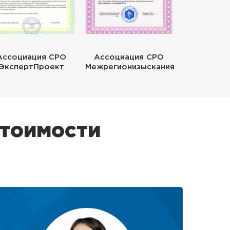
Ассоциация СРО
Ассоциация СРО
ЭкспертПроект
Межрегионизыскания
стоимости