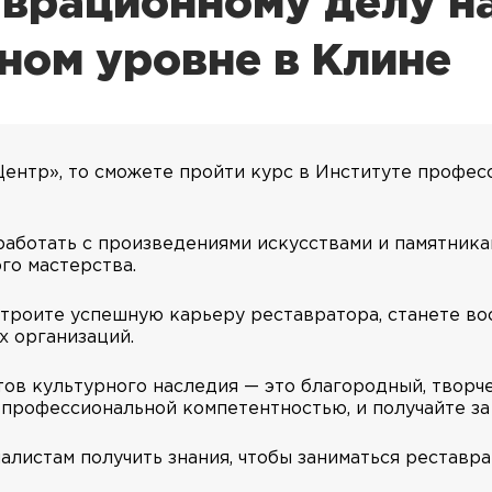
аврационному делу н
ном уровне в Клине
Центр», то сможете пройти курс в Институте профе
аботать с произведениями искусствами и памятникам
го мастерства.
троите успешную карьеру реставратора, станете в
х организаций.
ов культурного наследия — это благородный, творч
с профессиональной компетентностью, и получайте за
листам получить знания, чтобы заниматься реставр