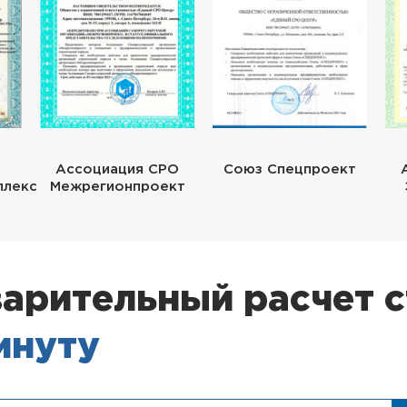
Ассоциация СРО
Союз Спецпроект
плекс
Межрегионпроект
арительный расчет 
минуту