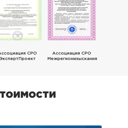
Ассоциация СРО
Ассоциация СРО
ЭкспертПроект
Межрегионизыскания
стоимости