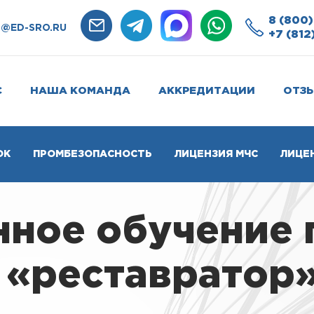
8 (800)
O@ED-SRO.RU
+7 (812
С
НАША КОМАНДА
АККРЕДИТАЦИИ
ОТЗ
ОК
ПРОМБЕЗОПАСНОСТЬ
ЛИЦЕНЗИЯ МЧС
ЛИЦЕ
нное обучение 
«реставратор»