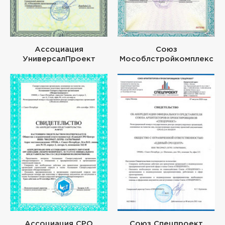
Ассоциация
Союз
УниверсалПроект
Мособлстройкомплекс
Ассоциация СРО
Союз Спецпроект