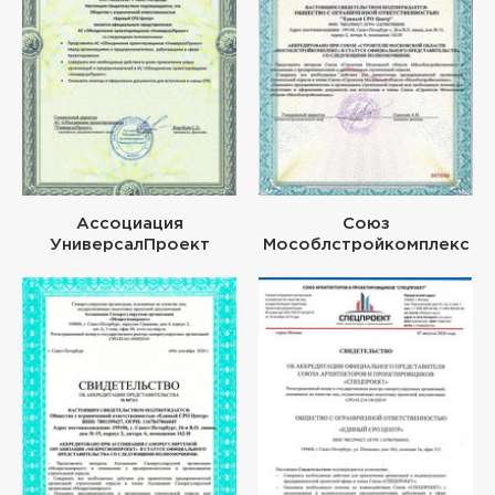
Ассоциация
Союз
УниверсалПроект
Мособлстройкомплекс