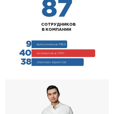
87
СОТРУДНИКОВ
В КОМПАНИИ
9
выпускников МВА
40
экспертов в СРО
38
опытных юристов