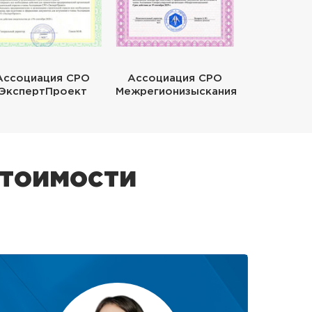
Ассоциация СРО
Ассоциация СРО
ЭкспертПроект
Межрегионизыскания
стоимости