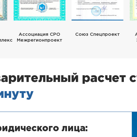
Ассоциация СРО
Союз Спецпроект
плекс
Межрегионпроект
арительный расчет 
минуту
идического лица: