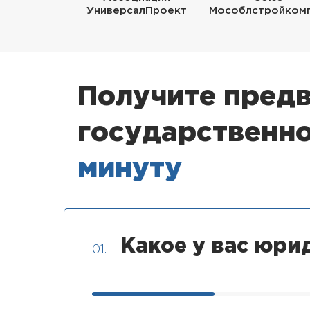
УниверсалПроект
Мособлстройком
Получите предв
государственно
минуту
Какое у вас юри
01.