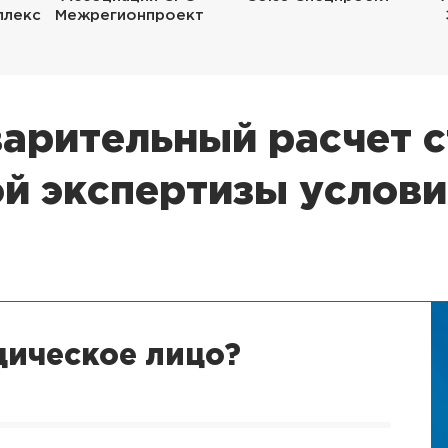
плекс
Межрегионпроект
арительный расчет 
й экспертизы услов
дическое лицо?