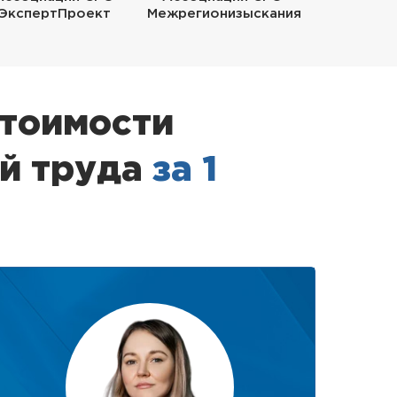
ЭкспертПроект
Межрегионизыскания
стоимости
ий труда
за 1