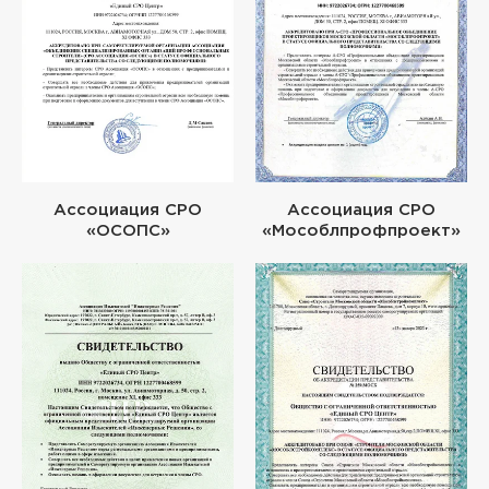
Ассоциация СРО
Ассоциация СРО
«ОСОПС»
«Мособлпрофпроект»