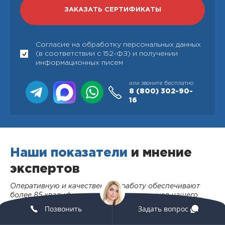
Согласие на обработку персональных данных
(в соответствии с 152-ФЗ) и получении
информационных писем
или звоните бесплатно
8 (800)
302-90-
16
Наши показатели
и мнение
экспертов
Оперативную и качественную работу обеспечивают
более 85 квалифицированных сотрудников нашего
органа: аттестованных экспертов, обученных
Позвонить
Задать вопрос
специалистов и менеджеров