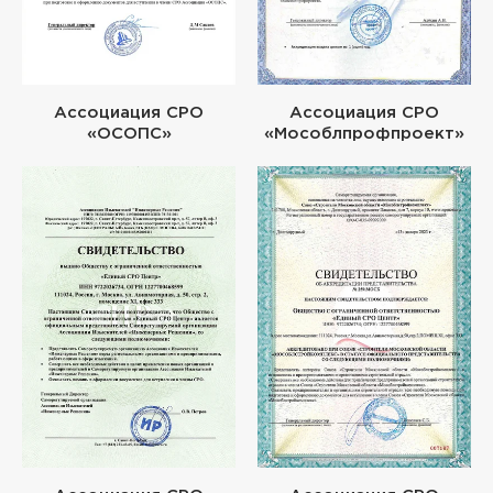
Ассоциация СРО
Ассоциация СРО
«ОСОПС»
«Мособлпрофпроект»