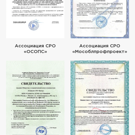
Ассоциация СРО
Ассоциация СРО
«ОСОПС»
«Мособлпрофпроект»