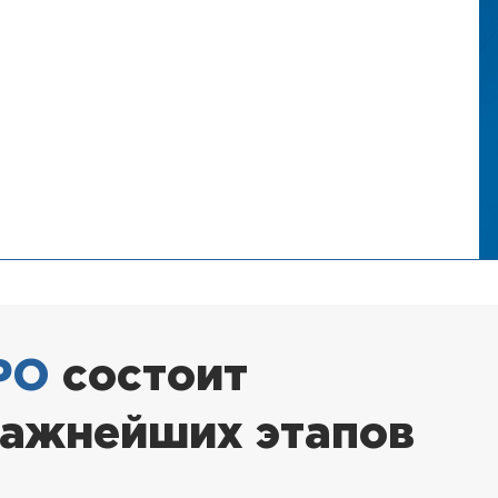
РО
состоит
важнейших этапов