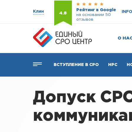
Рейтинг в Google
Клин
INF
4.8
на основании 50
отзывов
О НА
ВСТУПЛЕНИЕ В СРО
НРС
Н
Допуск СР
коммуника