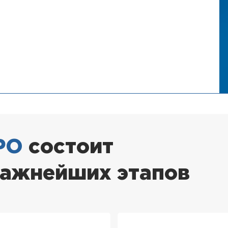
РО
состоит
важнейших этапов