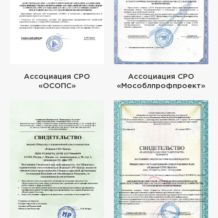
Ассоциация СРО
Ассоциация СРО
«ОСОПС»
«Мособлпрофпроект»