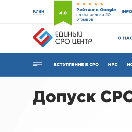
Рейтинг в Google
Клин
INF
4.8
на основании 50
отзывов
О НА
ВСТУПЛЕНИЕ В СРО
НРС
Н
Допуск СРО