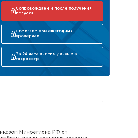
Сопровождаем и после получения
допуска
Помогаем при ежегодных
проверках
За 24 часа вносим данные в
госреестр
риказом Минрегиона РФ от