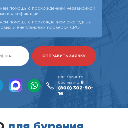
жем помощь с прохождением независимой
нки квалификации
жем помощь с прохождением ежегодных
новых и внеплановых проверок СРО
или звоните
8
бесплатно
(800)
302-90-
16
РО
для бурения