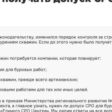
законодательству, изменился порядок контроля за с
 бурением скважин. Если до этого нужно было получ
жин потребуется компании, которая планирует:
я для буровых работ;
кважин, прежде всего артезианских;
ровыми работами для тех или иных целей.
в приказе Министерства регионального развития № 
ента, а главное узнать, нужен ли допуск СРО для б
 «Единого СРО Центра». Мы дадим ответы на все во