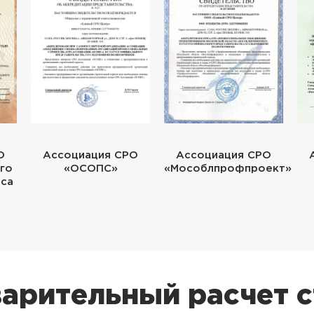
О
Ассоциация СРО
Ассоциация СРО
го
«ОСОПС»
«Мособлпрофпроект»
еса
арительный расчет 